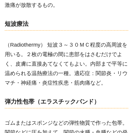
激痛が放散するもの。
短波療法
（Radiothermy） 短波３～３０ＭＣ程度の高周波を
用いる。２枚の電極の間に患部をはさむだけでよ
く、皮膚に直接あてなくてもよい。内部まで平等に
温められる温熱療法の一種。適応症：関節炎・リウ
マチ・神経痛・炎症性疾患・筋肉痛など。
弾力性包帯（エラスチックバンド）
ゴムまたはスポンジなどの弾性物質で作った包帯。
関節などに圧を加えて、関節の水腫・血腫などの発