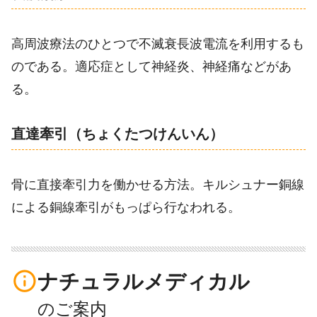
高周波療法のひとつで不滅衰長波電流を利用するも
のである。適応症として神経炎、神経痛などがあ
る。
直達牽引（ちょくたつけんいん）
骨に直接牽引力を働かせる方法。キルシュナー銅線
による銅線牽引がもっぱら行なわれる。
info_outline
ナチュラルメディカル