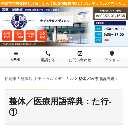
柏崎市で整体院をお探しなら【地域信頼度NO１】のナチュラルメディカルへ
menu
local_phone
event_available
location_on
MENU
電話する
お問い合わせ
アクセス
chevron_right
柏崎市の整体院 ナチュラルメディカル
整体／医療用語辞典：た行-①
整体／医療用語辞典：た行-
①